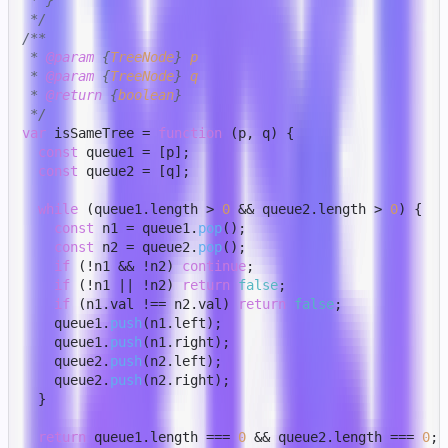
 * }

 */
/**

 * 
@param
 {
TreeNode
} 
p
 * 
@param
 {
TreeNode
} 
q
 * 
@return
 {
boolean
}

 */
var
 isSameTree = 
function
 (
p, q
) {

const
 queue1 = [p];

const
 queue2 = [q];

while
 (queue1.
length
 > 
0
 && queue2.
length
 > 
0
) {

const
 n1 = queue1.
pop
();

const
 n2 = queue2.
pop
();

if
 (!n1 && !n2) 
continue
;

if
 (!n1 || !n2) 
return
false
;

if
 (n1.
val
 !== n2.
val
) 
return
false
;

    queue1.
push
(n1.
left
);

    queue1.
push
(n1.
right
);

    queue2.
push
(n2.
left
);

    queue2.
push
(n2.
right
);

  }

return
 queue1.
length
 === 
0
 && queue2.
length
 === 
0
;
