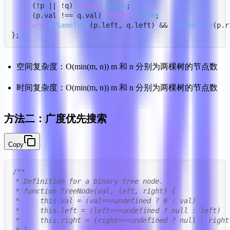
if
 (!p || !q) 
return
false
;

if
 (p.
val
 !== q.
val
) 
return
false
;

return
isSameTree
(p.
left
, q.
left
) && 
isSameTree
(p.
r
};
空间复杂度：O(min(m, n)) m 和 n 分别为两棵树的节点数
时间复杂度：O(min(m, n)) m 和 n 分别为两棵树的节点数
方法二：广度优先搜索
Copy
/**

 * Definition for a binary tree node.

 * function TreeNode(val, left, right) {

 *     this.val = (val===undefined ? 0 : val)

 *     this.left = (left===undefined ? null : left)

 *     this.right = (right===undefined ? null : right)