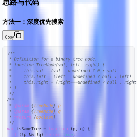
思路与代码
方法一：深度优先搜索
Copy
/**

 * Definition for a binary tree node.

 * function TreeNode(val, left, right) {

 *     this.val = (val===undefined ? 0 : val)

 *     this.left = (left===undefined ? null : left)

 *     this.right = (right===undefined ? null : right)
 * }

 */
/**

 * 
@param
 {
TreeNode
} 
p
 * 
@param
 {
TreeNode
} 
q
 * 
@return
 {
boolean
}

 */
var
 isSameTree = 
function
 (
p, q
) {

if
 (!p && !q) 
return
true
;
