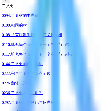
二叉树
0094.二叉树的中序遍历
0100.相同的树
0108.将有序数组转换为二叉搜索树
0116.填充每个节点的下一个右侧节点指针
0117.填充每个节点的下一个右侧节点指针 II
0144.二叉树的前序遍历
0222.完全二叉树的节点个数
0226.翻转二叉树
0236.二叉树的公共祖先
0297.二叉树的序列化与反序列化