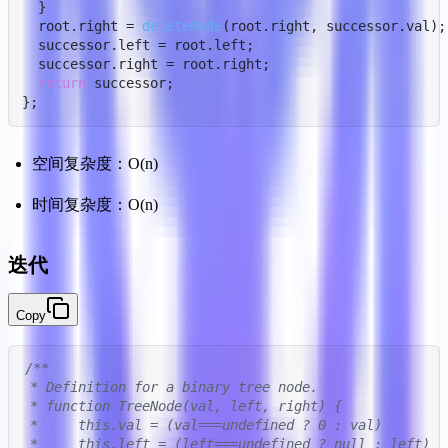
  }

  root.
right
 = 
deleteNode
(root.
right
, successor.
val
);

  successor.
left
 = root.
left
;

  successor.
right
 = root.
right
;

return
 successor;

};
空间复杂度：O(n)
时间复杂度：O(n)
迭代
Copy
/**

 * Definition for a binary tree node.

 * function TreeNode(val, left, right) {

 *     this.val = (val===undefined ? 0 : val)

 *     this.left = (left===undefined ? null : left)
