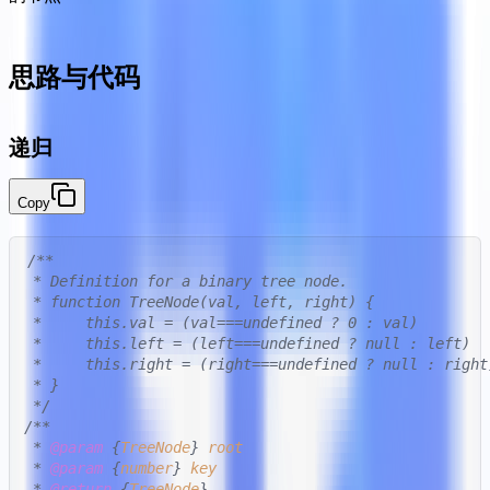
思路与代码
递归
Copy
/**

 * Definition for a binary tree node.

 * function TreeNode(val, left, right) {

 *     this.val = (val===undefined ? 0 : val)

 *     this.left = (left===undefined ? null : left)

 *     this.right = (right===undefined ? null : right)
 * }

 */
/**

 * 
@param
 {
TreeNode
} 
root
 * 
@param
 {
number
} 
key
 * 
@return
 {
TreeNode
}
