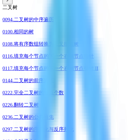
二叉树
0094.二叉树的中序遍历
0100.相同的树
0108.将有序数组转换为二叉搜索树
0116.填充每个节点的下一个右侧节点指针
0117.填充每个节点的下一个右侧节点指针 II
0144.二叉树的前序遍历
0222.完全二叉树的节点个数
0226.翻转二叉树
0236.二叉树的公共祖先
0297.二叉树的序列化与反序列化