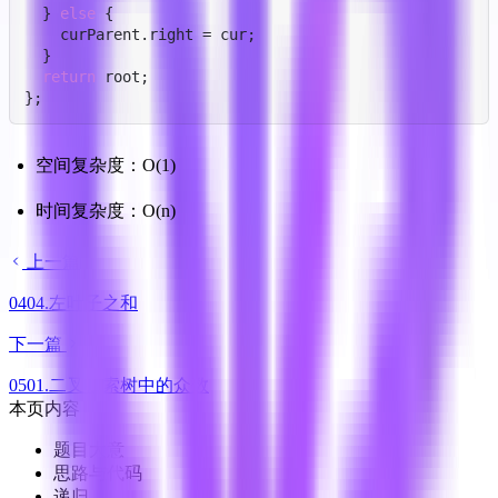
  } 
else
 {

    curParent.
right
 = cur;

  }

return
 root;

};
空间复杂度：O(1)
时间复杂度：O(n)
上一篇
0404.左叶子之和
下一篇
0501.二叉搜索树中的众数
本页内容
题目大意
思路与代码
递归