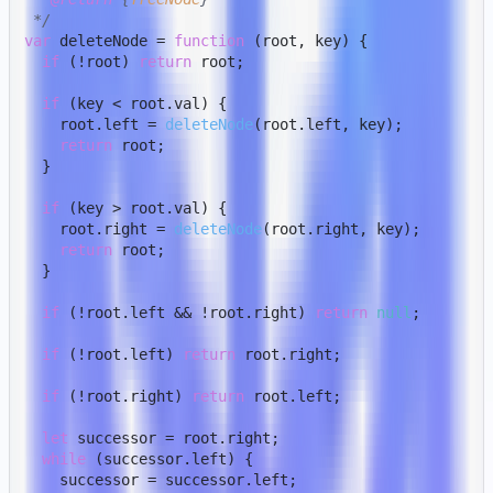
 */
var
 deleteNode = 
function
 (
root, key
) {

if
 (!root) 
return
 root;

if
 (key < root.
val
) {

    root.
left
 = 
deleteNode
(root.
left
, key);

return
 root;

  }

if
 (key > root.
val
) {

    root.
right
 = 
deleteNode
(root.
right
, key);

return
 root;

  }

if
 (!root.
left
 && !root.
right
) 
return
null
;

if
 (!root.
left
) 
return
 root.
right
;

if
 (!root.
right
) 
return
 root.
left
;

let
 successor = root.
right
;

while
 (successor.
left
) {

    successor = successor.
left
;
