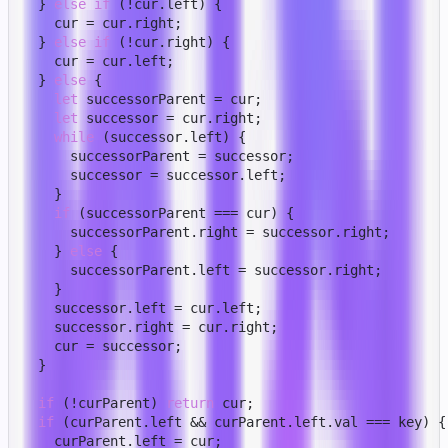
  } 
else
if
 (!cur.
left
) {

    cur = cur.
right
;

  } 
else
if
 (!cur.
right
) {

    cur = cur.
left
;

  } 
else
 {

let
 successorParent = cur;

let
 successor = cur.
right
;

while
 (successor.
left
) {

      successorParent = successor;

      successor = successor.
left
;

    }

if
 (successorParent === cur) {

      successorParent.
right
 = successor.
right
;

    } 
else
 {

      successorParent.
left
 = successor.
right
;

    }

    successor.
left
 = cur.
left
;

    successor.
right
 = cur.
right
;

    cur = successor;

  }

if
 (!curParent) 
return
 cur;

if
 (curParent.
left
 && curParent.
left
.
val
 === key) {

    curParent.
left
 = cur;
