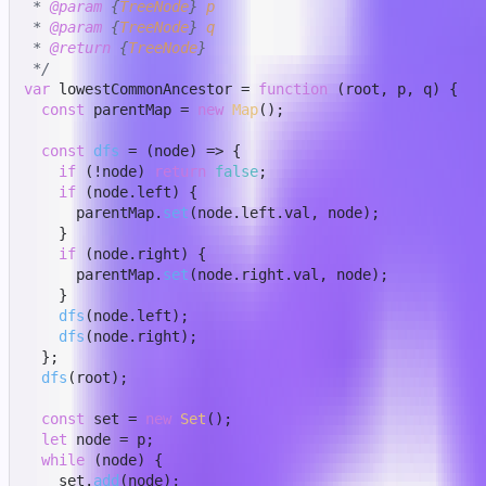
 * 
@param
 {
TreeNode
} 
p
 * 
@param
 {
TreeNode
} 
q
 * 
@return
 {
TreeNode
}

 */
var
 lowestCommonAncestor = 
function
 (
root, p, q
) {

const
 parentMap = 
new
Map
();

const
dfs
 = (
node
) => {

if
 (!node) 
return
false
;

if
 (node.
left
) {

      parentMap.
set
(node.
left
.
val
, node);

    }

if
 (node.
right
) {

      parentMap.
set
(node.
right
.
val
, node);

    }

dfs
(node.
left
);

dfs
(node.
right
);

  };

dfs
(root);

const
 set = 
new
Set
();

let
 node = p;

while
 (node) {

    set.
add
(node);
