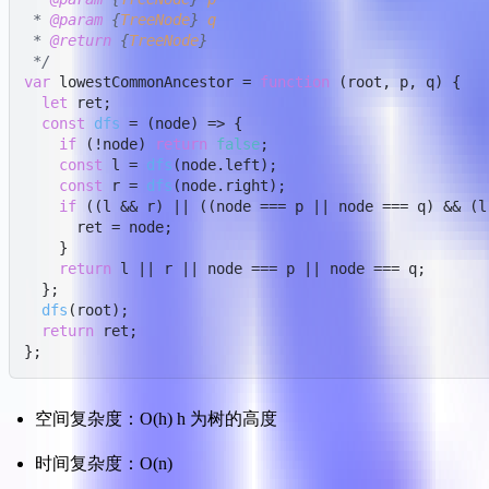
 * 
@param
 {
TreeNode
} 
q
 * 
@return
 {
TreeNode
}

 */
var
 lowestCommonAncestor = 
function
 (
root, p, q
) {

let
 ret;

const
dfs
 = (
node
) => {

if
 (!node) 
return
false
;

const
 l = 
dfs
(node.
left
);

const
 r = 
dfs
(node.
right
);

if
 ((l && r) || ((node === p || node === q) && (l 
      ret = node;

    }

return
 l || r || node === p || node === q;

  };

dfs
(root);

return
 ret;

};
空间复杂度：O(h) h 为树的高度
时间复杂度：O(n)