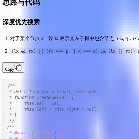
思路与代码
深度优先搜索
对于某个节点 x，设 lx 表示其左子树中包含节点 p 或 q，rx
(lx && rx) || ((x === p || x === q) && (lx || rx))
Copy
/**

 * Definition for a binary tree node.

 * function TreeNode(val) {

 *     this.val = val;

 *     this.left = this.right = null;

 * }

 */
/**

 * 
@param
 {
TreeNode
} 
root
 * 
@param
 {
TreeNode
} 
p