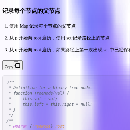
记录每个节点的父节点
使用 Map 记录每个节点的父节点
从 p 开始向 root 遍历，使用 set 记录路径上的节点
从 q 开始向 root 遍历，如果路径上第一次出现 set 
Copy
/**

 * Definition for a binary tree node.

 * function TreeNode(val) {

 *     this.val = val;

 *     this.left = this.right = null;

 * }

 */
/**

 * 
@param
 {
TreeNode
} 
root