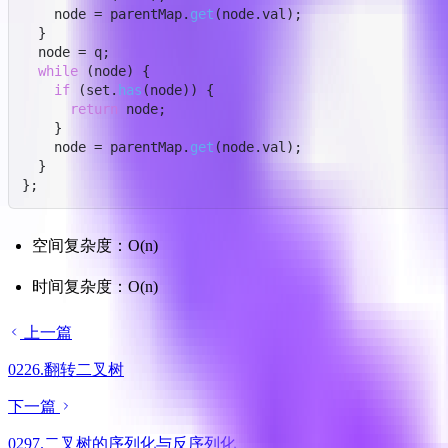
    node = parentMap.
get
(node.
val
);

  }

  node = q;

while
 (node) {

if
 (set.
has
(node)) {

return
 node;

    }

    node = parentMap.
get
(node.
val
);

  }

};
空间复杂度：O(n)
时间复杂度：O(n)
上一篇
0226.翻转二叉树
下一篇
0297.二叉树的序列化与反序列化