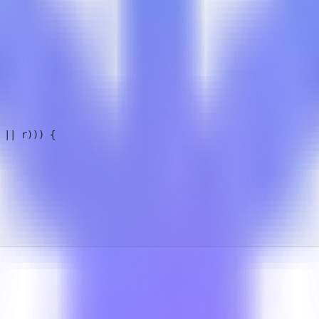
|| r))) {
