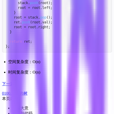
      stack.
push
(root);

      root = root.
left
;

    }

    root = stack.
pop
();

    ret.
push
(root.
val
);

    root = root.
right
;

  }

return
 ret;

};
空间复杂度：O(n)
时间复杂度：O(n)
下一篇
0100.相同的树
本页内容
题目大意
思路与代码