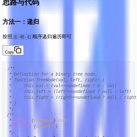
思路与代码
方法一：递归
按照
顺序递归遍历即可
左-根-右
Copy
/**

 * Definition for a binary tree node.

 * function TreeNode(val, left, right) {

 *     this.val = (val===undefined ? 0 : val)

 *     this.left = (left===undefined ? null : left)

 *     this.right = (right===undefined ? null : right)
 * }

 */
/**

 * 
@param
 {
TreeNode
} 
root
 * 
@return
 {
number[]
}

 */