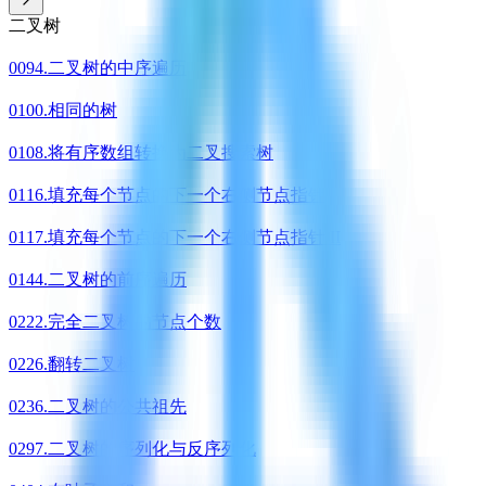
二叉树
0094.二叉树的中序遍历
0100.相同的树
0108.将有序数组转换为二叉搜索树
0116.填充每个节点的下一个右侧节点指针
0117.填充每个节点的下一个右侧节点指针 II
0144.二叉树的前序遍历
0222.完全二叉树的节点个数
0226.翻转二叉树
0236.二叉树的公共祖先
0297.二叉树的序列化与反序列化