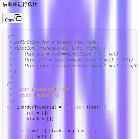
借助栈进行迭代
Copy
/**

 * Definition for a binary tree node.

 * function TreeNode(val, left, right) {

 *     this.val = (val===undefined ? 0 : val)

 *     this.left = (left===undefined ? null : left)

 *     this.right = (right===undefined ? null : right)
 * }

 */
/**

 * 
@param
 {
TreeNode
} 
root
 * 
@return
 {
number[]
}

 */
var
 inorderTraversal = 
function
 (
root
) {

const
 ret = [];

const
 stack = [];

while
 (root || stack.
length
 > 
0
) {

while
 (root) {
