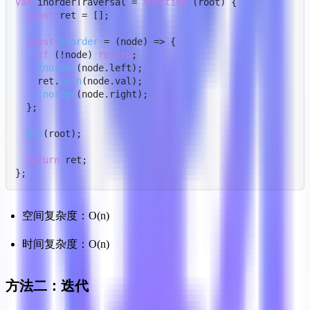
var
 inorderTraversal = 
function
 (
root
) {

const
 ret = [];

const
inorder
 = (
node
) => {

if
 (!node) 
return
;

inorder
(node.
left
);

    ret.
push
(node.
val
);

inorder
(node.
right
);

  };

dfs
(root);

return
 ret;

};
空间复杂度：O(n)
时间复杂度：O(n)
方法二：迭代