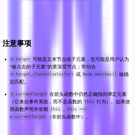
注意事项
 可能是文本节点或子元素，也可能是用户认为
e.target
“被点击的子元素”的更深层节点；常结合 
 或 
 做稳
e.target.closest(selector)
Node.matches()
定匹配。
 在箭头函数中仍然正确指向绑定元素
e.currentTarget
（它来自事件系统，而不是函数的 
 行为）。如果使
this
用函数声明并依赖 
，
this
this === 
（非箭头函数中）。
e.currentTarget