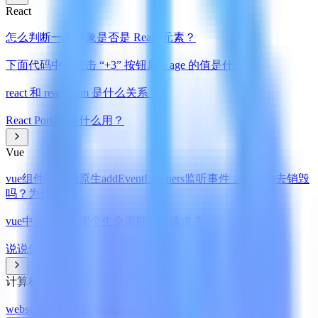
React
怎么判断一个对象是否是 React 元素？
下面代码中，点击 “+3” 按钮后，age 的值是什么？
react 和 react-dom 是什么关系？
React Portals 有什么用？
Vue
vue组件里写的原生addEventListeners监听事件，要手动去销毁
吗？为什么？
vue中，推荐在哪个生命周期发起请求？
说说你对渐进式框架的理解
计算机网络
websocket 中的 Handshaking 是什么？