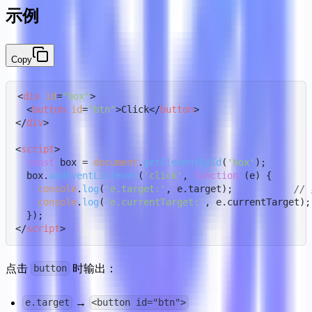
示例
Copy
<
div
id
=
"box"
>
<
button
id
=
"btn"
>
Click
</
button
>
</
div
>
<
script
>
const
 box = 
document
.
getElementById
(
'box'
);

  box.
addEventListener
(
'click'
, 
function
 (
e
) {

console
.
log
(
'e.target:'
, e.
target
);           
//
console
.
log
(
'e.currentTarget:'
, e.
currentTarget
);
</
script
>
点击 
 时输出：
button
 → 
e.target
<button id="btn">