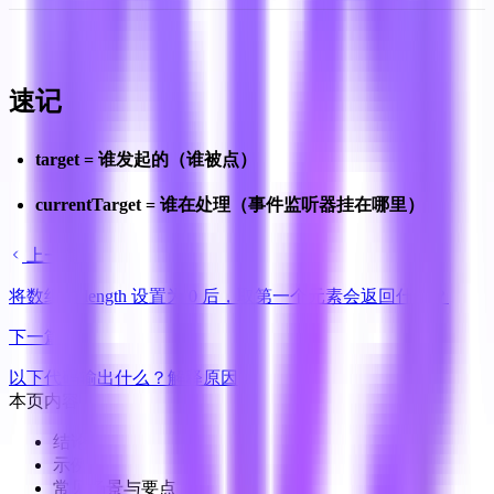
速记
target = 谁发起的（谁被点）
currentTarget = 谁在处理（事件监听器挂在哪里）
上一篇
将数组的 length 设置为 0 后，取第一个元素会返回什么？
下一篇
以下代码输出什么？解释原因
本页内容
结论
示例
常见场景与要点