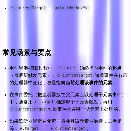
 → 
e.currentTarget
<div id="box">
常见场景与要点
事件冒泡/捕获过程中，
 始终指向事件的
起点
e.target
（最底层触发元素）；
 随着事件在各层
e.currentTarget
的处理器中变化，总是指向
当前处理该事件的元素
。
在事件委托（把监听器放在父元素上以处理子元素事件）
中，通常用 
 确定哪个子元素触发，再用 
e.target
 知道事件是在哪个父元素上处理的。
e.currentTarget
如果监听器绑定在元素自身并且该元素被触发，二者相
等：
。
e.target === e.currentTarget