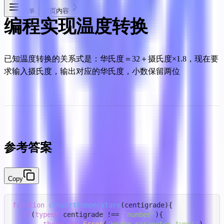
菜单
本页内容
编程实现温度转换
已知温度转换的关系式是：华氏度＝32＋摄氏度×1.8，现在要
求输入摄氏度，输出对应的华氏度，小数保留两位
参考答案
Copy
function
convertTemperature
(
centigrade
){

if
(
typeof
 centigrade !== 
'number'
){
