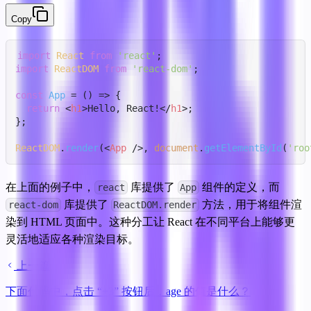
Copy
import
React
from
'react'
import
ReactDOM
from
'react-dom'
;

const
App
 = (
) => {

return
<
h1
>
Hello, React!
</
h1
>
;

};

ReactDOM
.
render
(
<
App
 />
, 
document
.
getElementById
(
'roo
在上面的例子中，
 库提供了 
 组件的定义，而 
react
App
 库提供了 
 方法，用于将组件渲
react-dom
ReactDOM.render
染到 HTML 页面中。这种分工让 React 在不同平台上能够更
灵活地适应各种渲染目标。
上一篇
下面代码中，点击 “+3” 按钮后，age 的值是什么？