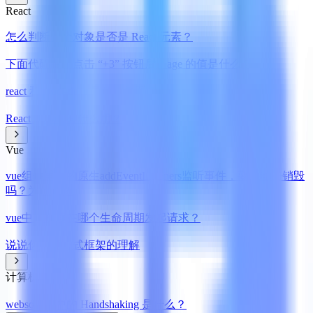
React
怎么判断一个对象是否是 React 元素？
下面代码中，点击 “+3” 按钮后，age 的值是什么？
react 和 react-dom 是什么关系？
React Portals 有什么用？
Vue
vue组件里写的原生addEventListeners监听事件，要手动去销毁
吗？为什么？
vue中，推荐在哪个生命周期发起请求？
说说你对渐进式框架的理解
计算机网络
websocket 中的 Handshaking 是什么？