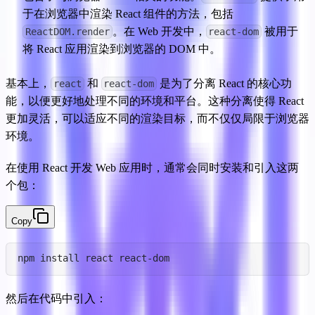
于在浏览器中渲染 React 组件的方法，包括 
。在 Web 开发中，
 被用于
ReactDOM.render
react-dom
将 React 应用渲染到浏览器的 DOM 中。
基本上，
 和 
 是为了分离 React 的核心功
react
react-dom
能，以便更好地处理不同的环境和平台。这种分离使得 React 
更加灵活，可以适应不同的渲染目标，而不仅仅局限于浏览器
环境。
在使用 React 开发 Web 应用时，通常会同时安装和引入这两
个包：
Copy
npm install react react-dom
然后在代码中引入：