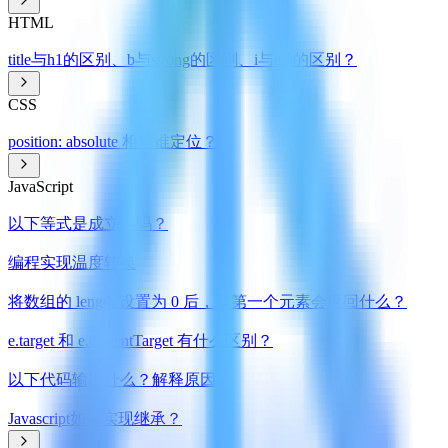
HTML
title与h1的区别、b与strong的区别、i与em的区别？
CSS
position: absolute 相对谁定位？
JavaScript
以下等式是成立的吗？
编程实现温度转换
将数组的 length 设置为 0 后，取第一个元素会返回什么？
e.target 和 e.currentTarget 有什么区别？
以下代码输出什么？解释原因
Javascript如何实现继承？