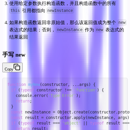
使用给定参数执行构造函数，并且构造函数中的所有 
 引用都指向 
this
newInstance
如果构造函数返回非原始值，那么该返回值成为整个 
new
表达式的结果；否则，
 作为 
 表达式的
newInstance
new
结果返回
手写 new
Copy
function
myNew
(constructor, 
...args
)
 {

if
 (
typeof
 constructor !== 
'function'
) {

    console.error(
'Type Error'
);

return
;

  }

const
 newInstance = Object.create(constructor.protot
const
 result = constructor.apply(newInstance, args);
if
 (
typeof
 result === 
'object'
 || 
typeof
 result ===
return
 result;
