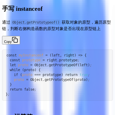
手写 instanceof
通过 
 获取对象的原型，遍历原型
Object.getPrototypeof()
链，判断右侧构造函数的原型对象是否出现在原型链上
Copy
const 
myInstanceof
 = (left, right) => {

  const 
prototype
 = right.prototype
;
  let 
proto
 = Object.getPrototypeOf(left)
;
  while (proto) {

    if (
proto
 === prototype) return 
true
;
proto
 = Object.getPrototypeOf(proto)
;
  }

  return false
;
}
;