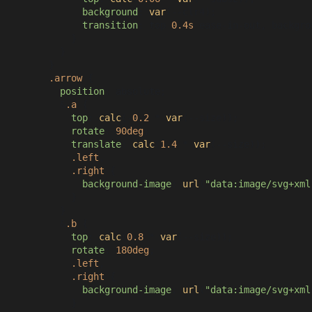
background
: 
var
(--clr4);

transition
: top 
0.4s
 ease-in-out, backgro
          }

        }

      }

.arrow
 {

position
: absolute;

        &
.a
 {

top
: 
calc
(-
0.2
 * 
var
(--size));

rotate
: 
90deg
;

translate
: 
calc
(
1.4
 * 
var
(--size));

.left
,

.right
 {

background-image
: 
url
(
"data:image/svg+xml
          }

        }

        &
.b
 {

top
: 
calc
(
0.8
 * 
var
(--size));

rotate
: 
180deg
;

.left
,

.right
 {

background-image
: 
url
(
"data:image/svg+xml
          }
