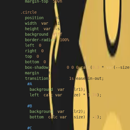
margin-top
: 
50vh
;

      }

.circle
 {

position
: absolute;

width
: 
var
(--size);

height
: 
var
(--size);

background
: 
#fff
;

border-radius
: 
100%
;

left
: 
0
;

right
: 
0
;

top
: 
0
;

bottom
: 
0
;

box-shadow
: inset 
0
0
0
calc
(
0.3
 * 
var
(--size
margin
: auto;

transition
: rotate 
1s
 ease-in-out;

        &
#A
 {

background
: 
var
(--clr1);

left
: 
calc
(
var
(--size) * 
1.74
);

        }

        &
#B
 {

background
: 
var
(--clr2);

bottom
: 
calc
(
var
(--size) * -
1
);

        }

        &
#C
 {
