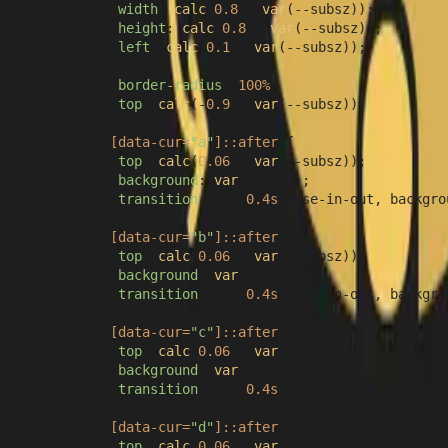
width
: 
calc
(
0.8
 * 
var
(--subsz));

height
: 
calc
(
0.8
 * 
var
(--subsz));

left
: 
calc
(
0.1
 * 
var
(--subsz));

border-radius
: 
100%
;

top
: 
calc
(-
0.9
 * 
var
(--subsz));

          }

          &
[data-cur=
"a"
]
::after
 {

top
: 
calc
(
0.06
 * 
var
(--subsz));

background
: 
var
(--clr1);

transition
: top 
0.4s
 ease-in-out, backgro
          }

          &
[data-cur=
"b"
]
::after
 {

top
: 
calc
(
0.06
 * 
var
(--subsz));

background
: 
var
(--clr2);

transition
: top 
0.4s
 ease-in-out, backgro
          }

          &
[data-cur=
"c"
]
::after
 {

top
: 
calc
(
0.06
 * 
var
(--subsz));

background
: 
var
(--clr3);

transition
: top 
0.4s
 ease-in-out, backgro
          }

          &
[data-cur=
"d"
]
::after
 {

top
: 
calc
(
0.06
 * 
var
(--subsz));
