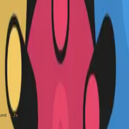
und 
1.2s
 ease-in;
