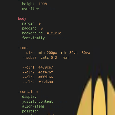
height
: 
100%
;

overflow
: hidden;

      }

body
 {

margin
: 
0
;

padding
: 
0
;

background
: 
#1e1e1e
;

font-family
: monospace;

      }

:root
 {

--size
: 
min
(
200px
, 
min
(
30vh
, 
30vw
));

--subsz
: 
calc
(
0.2
 * 
var
(--size));

--clr1
: 
#479ce7
;

--clr2
: 
#ef476f
;

--clr3
: 
#ffd166
;

--clr4
: 
#06d6a0
;

      }

.container
 {

display
: flex;

justify-content
: center;

align-items
: center;

position
: relative;
