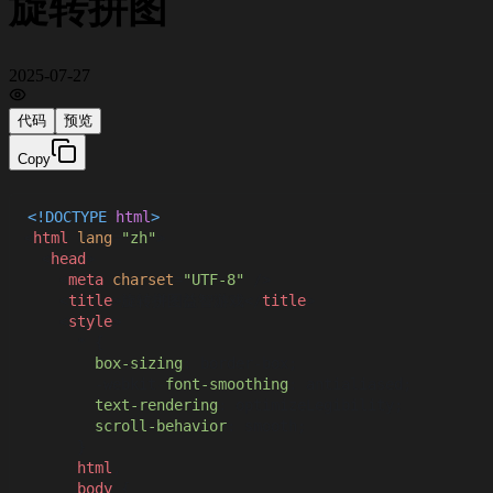
旋转拼图
2025-07-27
代码
预览
Copy
<!DOCTYPE 
html
>
<
html
lang
=
"zh"
>
<
head
>
<
meta
charset
=
"UTF-8"
 />
<
title
>
旋转拼图益智游戏
</
title
>
<
style
>
      * {

box-sizing
: border-box;

        -webkit-
font-smoothing
: antialiased;

text-rendering
: optimizeLegibility;

scroll-behavior
: smooth;

      }

html
,

body
 {
