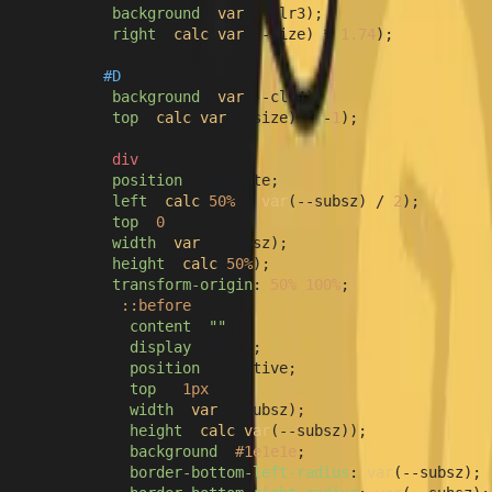
background
: 
var
(--clr3);

right
: 
calc
(
var
(--size) * 
1.74
);

        }

        &
#D
 {

background
: 
var
(--clr4);

top
: 
calc
(
var
(--size) * -
1
);

        }

        > 
div
 {

position
: absolute;

left
: 
calc
(
50%
 - 
var
(--subsz) / 
2
);

top
: 
0
;

width
: 
var
(--subsz);

height
: 
calc
(
50%
);

transform-origin
: 
50%
100%
;

          &
::before
 {

content
: 
""
;

display
: block;

position
: relative;

top
: -
1px
;

width
: 
var
(--subsz);

height
: 
calc
(
var
(--subsz));

background
: 
#1e1e1e
;

border-bottom-left-radius
: 
var
(--subsz);
