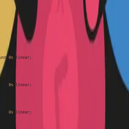
und 
0s
 linear;

und 
0s
 linear;

und 
0s
 linear;
