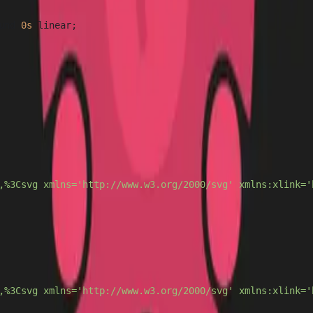
und 
0s
 linear;

,%3Csvg xmlns='http://www.w3.org/2000/svg' xmlns:xlink='
,%3Csvg xmlns='http://www.w3.org/2000/svg' xmlns:xlink='