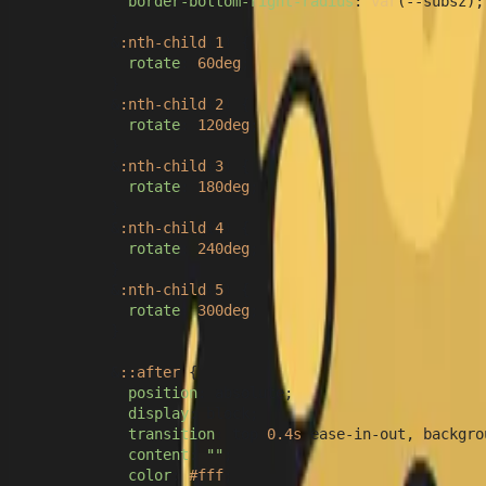
border-bottom-right-radius
: 
var
(--subsz);

          }

          &
:nth-child
(
1
) {

rotate
: 
60deg
;

          }

          &
:nth-child
(
2
) {

rotate
: 
120deg
;

          }

          &
:nth-child
(
3
) {

rotate
: 
180deg
;

          }

          &
:nth-child
(
4
) {

rotate
: 
240deg
;

          }

          &
:nth-child
(
5
) {

rotate
: 
300deg
;

          }

          &
::after
 {

position
: absolute;

display
: block;

transition
: top 
0.4s
 ease-in-out, backgro
content
: 
""
;

color
: 
#fff
;
