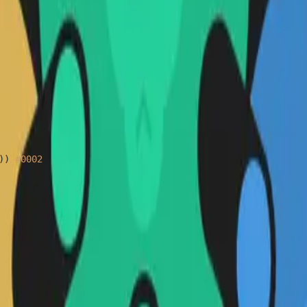
)) 
#0002
;
