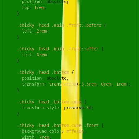
position
: absolute;

top
: 
1rem
;

    }

.chicky
.head
.main
.front
::before
 {

left
: 
2rem
;

    }

.chicky
.head
.main
.front
::after
 {

left
: 
6rem
;

    }

.chicky
.head
.bottom
 {

position
: absolute;

transform
: 
translate3d
(-
3.5rem
, 
6rem
, 
1rem
);

    }

.chicky
.head
.bottom
.cube
 {

transform-style
: preserve-
3
d;

    }

.chicky
.head
.bottom
.cube
.front
 {

background-color
: 
#ffea03
;

width
: 
7rem
;
