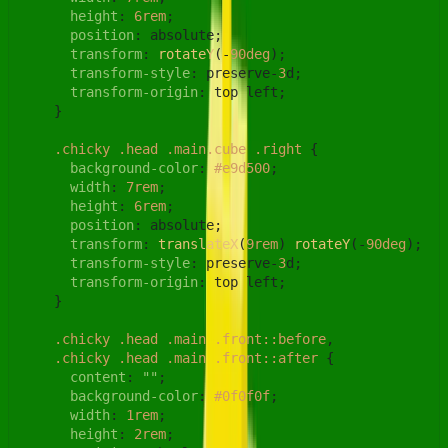
height
: 
6rem
;

position
: absolute;

transform
: 
rotateY
(-
90deg
);

transform-style
: preserve-
3
d;

transform-origin
: top left;

    }

.chicky
.head
.main
.cube
.right
 {

background-color
: 
#e9d500
;

width
: 
7rem
;

height
: 
6rem
;

position
: absolute;

transform
: 
translateX
(
9rem
) 
rotateY
(-
90deg
);

transform-style
: preserve-
3
d;

transform-origin
: top left;

    }

.chicky
.head
.main
.front
::before
,

.chicky
.head
.main
.front
::after
 {

content
: 
""
;

background-color
: 
#0f0f0f
;

width
: 
1rem
;

height
: 
2rem
;
