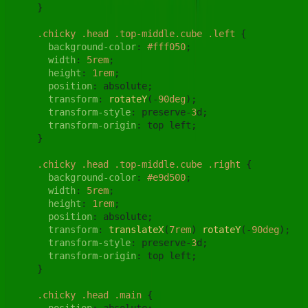
    }

.chicky
.head
.top-middle
.cube
.left
 {

background-color
: 
#fff050
;

width
: 
5rem
;

height
: 
1rem
;

position
: absolute;

transform
: 
rotateY
(-
90deg
);

transform-style
: preserve-
3
d;

transform-origin
: top left;

    }

.chicky
.head
.top-middle
.cube
.right
 {

background-color
: 
#e9d500
;

width
: 
5rem
;

height
: 
1rem
;

position
: absolute;

transform
: 
translateX
(
7rem
) 
rotateY
(-
90deg
);

transform-style
: preserve-
3
d;

transform-origin
: top left;

    }

.chicky
.head
.main
 {
