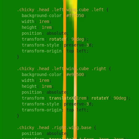
.chicky
.head
.left
.wing
.cube
.left
 {

background-color
: 
#fff050
;

width
: 
1rem
;

height
: 
1rem
;

position
: absolute;

transform
: 
rotateY
(-
90deg
);

transform-style
: preserve-
3
d;

transform-origin
: top left;

    }

.chicky
.head
.left
.wing
.cube
.right
 {

background-color
: 
#e9d500
;

width
: 
1rem
;

height
: 
1rem
;

position
: absolute;

transform
: 
translateX
(
1rem
) 
rotateY
(-
90deg
);

transform-style
: preserve-
3
d;

transform-origin
: top left;

    }

.chicky
.head
.right
.wing
.base
 {

position
: absolute;
