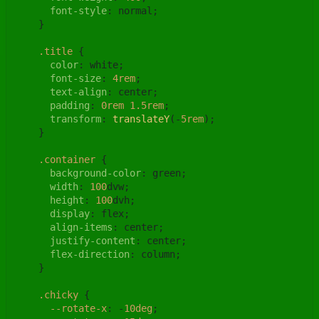
font-style
: normal;

    }

.title
 {

color
: white;

font-size
: 
4rem
;

text-align
: center;

padding
: 
0rem
1.5rem
;

transform
: 
translateY
(-
5rem
);

    }

.container
 {

background-color
: green;

width
: 
100
dvw;

height
: 
100
dvh;

display
: flex;

align-items
: center;

justify-content
: center;

flex-direction
: column;

    }

.chicky
 {

--rotate-x
: -
10deg
;
