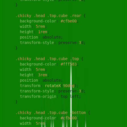
    }

.chicky
.head
.top
.cube
.rear
 {

background-color
: 
#cfbe00
;

width
: 
5rem
;

height
: 
1rem
;

position
: absolute;

transform-style
: preserve-
3
d;

    }

.chicky
.head
.top
.cube
.top
 {

background-color
: 
#fff583
;

width
: 
5rem
;

height
: 
3rem
;

position
: absolute;

transform
: 
rotateX
(
90deg
);

transform-style
: preserve-
3
d;

transform-origin
: top left;

    }

.chicky
.head
.top
.cube
.bottom
 {

background-color
: 
#cfbe00
;

width
: 
5rem
;
