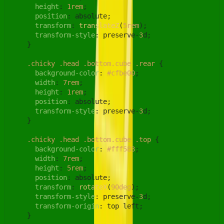
height
: 
1rem
;

position
: absolute;

transform
: 
translateZ
(
5rem
);

transform-style
: preserve-
3
d;

    }

.chicky
.head
.bottom
.cube
.rear
 {

background-color
: 
#cfbe00
;

width
: 
7rem
;

height
: 
1rem
;

position
: absolute;

transform-style
: preserve-
3
d;

    }

.chicky
.head
.bottom
.cube
.top
 {

background-color
: 
#fff583
;

width
: 
7rem
;

height
: 
5rem
;

position
: absolute;

transform
: 
rotateX
(
90deg
);

transform-style
: preserve-
3
d;

transform-origin
: top left;

    }
