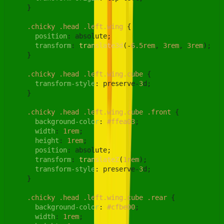
    }

.chicky
.head
.left
.wing
 {

position
: absolute;

transform
: 
translate3d
(-
6.5rem
, 
3rem
, 
3rem
);

    }

.chicky
.head
.left
.wing
.cube
 {

transform-style
: preserve-
3
d;

    }

.chicky
.head
.left
.wing
.cube
.front
 {

background-color
: 
#ffea03
;

width
: 
1rem
;

height
: 
1rem
;

position
: absolute;

transform
: 
translateZ
(
1rem
);

transform-style
: preserve-
3
d;

    }

.chicky
.head
.left
.wing
.cube
.rear
 {

background-color
: 
#cfbe00
;

width
: 
1rem
;
