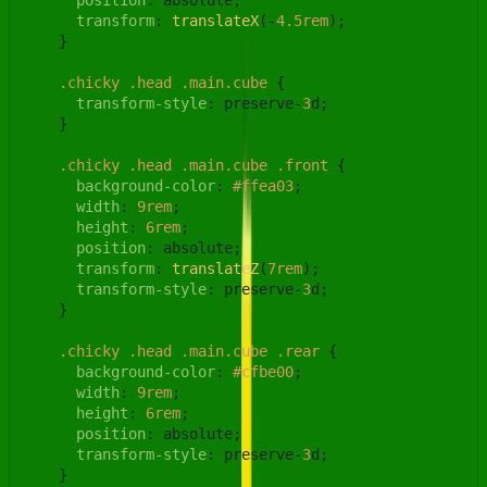
position
: absolute;

transform
: 
translateX
(-
4.5rem
);

    }

.chicky
.head
.main
.cube
 {

transform-style
: preserve-
3
d;

    }

.chicky
.head
.main
.cube
.front
 {

background-color
: 
#ffea03
;

width
: 
9rem
;

height
: 
6rem
;

position
: absolute;

transform
: 
translateZ
(
7rem
);

transform-style
: preserve-
3
d;

    }

.chicky
.head
.main
.cube
.rear
 {

background-color
: 
#cfbe00
;

width
: 
9rem
;

height
: 
6rem
;

position
: absolute;

transform-style
: preserve-
3
d;

    }
