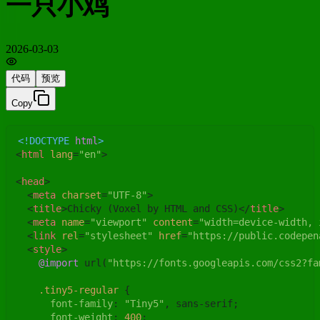
一只小鸡
2026-03-03
代码
预览
Copy
<!DOCTYPE 
html
>
<
html
lang
=
"en"
>
<
head
>
<
meta
charset
=
"UTF-8"
>
<
title
>
Chicky (Voxel by HTML and CSS)
</
title
>
<
meta
name
=
"viewport"
content
=
"width=device-width, 
<
link
rel
=
"stylesheet"
href
=
"https://public.codepen
<
style
>
@import
 url(
"https://fonts.googleapis.com/css2?fa
.tiny5-regular
 {

font-family
: 
"Tiny5"
, sans-serif;

font-weight
: 
400
;
