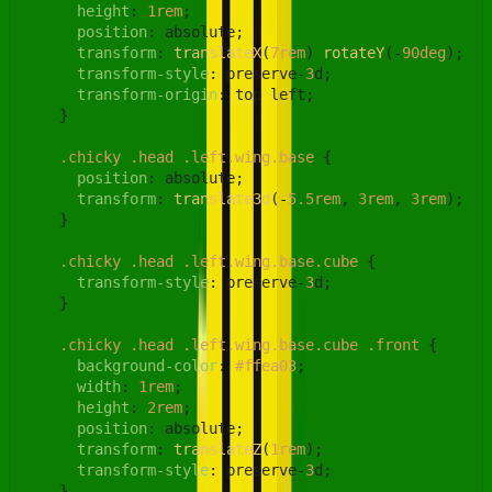
height
: 
1rem
;

position
: absolute;

transform
: 
translateX
(
7rem
) 
rotateY
(-
90deg
);

transform-style
: preserve-
3
d;

transform-origin
: top left;

    }

.chicky
.head
.left
.wing
.base
 {

position
: absolute;

transform
: 
translate3d
(-
5.5rem
, 
3rem
, 
3rem
);

    }

.chicky
.head
.left
.wing
.base
.cube
 {

transform-style
: preserve-
3
d;

    }

.chicky
.head
.left
.wing
.base
.cube
.front
 {

background-color
: 
#ffea03
;

width
: 
1rem
;

height
: 
2rem
;

position
: absolute;

transform
: 
translateZ
(
1rem
);

transform-style
: preserve-
3
d;

    }
