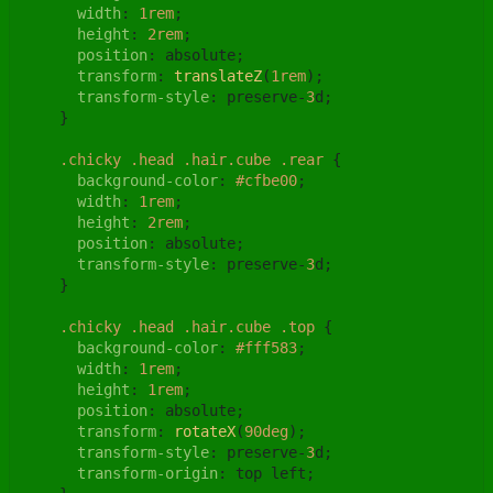
width
: 
1rem
;

height
: 
2rem
;

position
: absolute;

transform
: 
translateZ
(
1rem
);

transform-style
: preserve-
3
d;

    }

.chicky
.head
.hair
.cube
.rear
 {

background-color
: 
#cfbe00
;

width
: 
1rem
;

height
: 
2rem
;

position
: absolute;

transform-style
: preserve-
3
d;

    }

.chicky
.head
.hair
.cube
.top
 {

background-color
: 
#fff583
;

width
: 
1rem
;

height
: 
1rem
;

position
: absolute;

transform
: 
rotateX
(
90deg
);

transform-style
: preserve-
3
d;

transform-origin
: top left;
