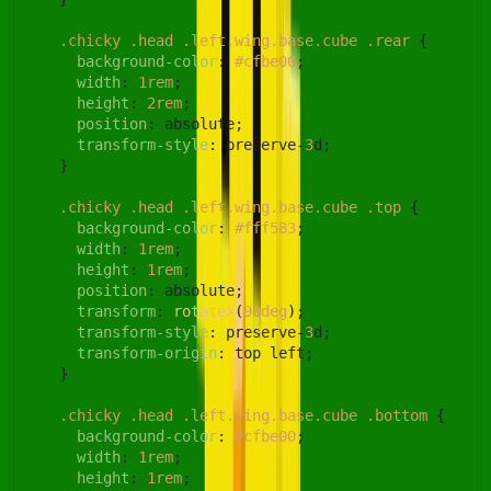
.chicky
.head
.left
.wing
.base
.cube
.rear
 {

background-color
: 
#cfbe00
;

width
: 
1rem
;

height
: 
2rem
;

position
: absolute;

transform-style
: preserve-
3
d;

    }

.chicky
.head
.left
.wing
.base
.cube
.top
 {

background-color
: 
#fff583
;

width
: 
1rem
;

height
: 
1rem
;

position
: absolute;

transform
: 
rotateX
(
90deg
);

transform-style
: preserve-
3
d;

transform-origin
: top left;

    }

.chicky
.head
.left
.wing
.base
.cube
.bottom
 {

background-color
: 
#cfbe00
;

width
: 
1rem
;

height
: 
1rem
;
