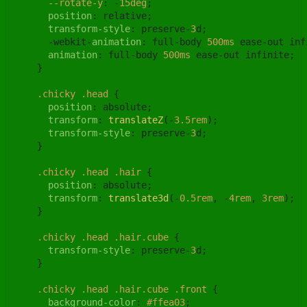
--rotate-y
: -
15deg
;

position
: relative;

transform-style
: preserve-
3
d;

      -webkit-
animation
: full-body 
500ms
 ease-out inf
animation
: full-body 
500ms
 ease-out infinite;

    }

.chicky
.head
 {

position
: absolute;

transform
: 
translateZ
(-
3.5rem
);

transform-style
: preserve-
3
d;

    }

.chicky
.head
.hair
 {

position
: absolute;

transform
: 
translate3d
(-
0.5rem
, -
4rem
, 
3rem
);

    }

.chicky
.head
.hair
.cube
 {

transform-style
: preserve-
3
d;

    }

.chicky
.head
.hair
.cube
.front
 {

background-color
: 
#ffea03
;
