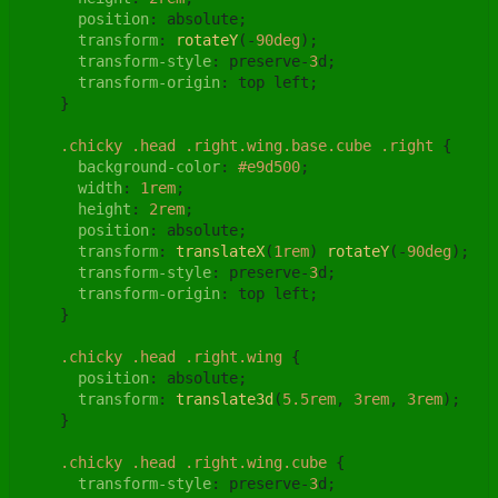
position
: absolute;

transform
: 
rotateY
(-
90deg
);

transform-style
: preserve-
3
d;

transform-origin
: top left;

    }

.chicky
.head
.right
.wing
.base
.cube
.right
 {

background-color
: 
#e9d500
;

width
: 
1rem
;

height
: 
2rem
;

position
: absolute;

transform
: 
translateX
(
1rem
) 
rotateY
(-
90deg
);

transform-style
: preserve-
3
d;

transform-origin
: top left;

    }

.chicky
.head
.right
.wing
 {

position
: absolute;

transform
: 
translate3d
(
5.5rem
, 
3rem
, 
3rem
);

    }

.chicky
.head
.right
.wing
.cube
 {

transform-style
: preserve-
3
d;
