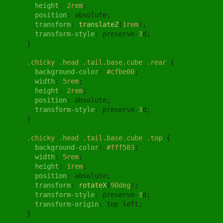
height
: 
2rem
;

position
: absolute;

transform
: 
translateZ
(
1rem
);

transform-style
: preserve-
3
d;

    }

.chicky
.head
.tail
.base
.cube
.rear
 {

background-color
: 
#cfbe00
;

width
: 
5rem
;

height
: 
2rem
;

position
: absolute;

transform-style
: preserve-
3
d;

    }

.chicky
.head
.tail
.base
.cube
.top
 {

background-color
: 
#fff583
;

width
: 
5rem
;

height
: 
1rem
;

position
: absolute;

transform
: 
rotateX
(
90deg
);

transform-style
: preserve-
3
d;

transform-origin
: top left;

    }
