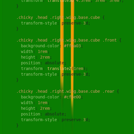
transform
: 
translate3d
(
4.5rem
, 
3rem
, 
3rem
);

    }

.chicky
.head
.right
.wing
.base
.cube
 {

transform-style
: preserve-
3
d;

    }

.chicky
.head
.right
.wing
.base
.cube
.front
 {

background-color
: 
#ffea03
;

width
: 
1rem
;

height
: 
2rem
;

position
: absolute;

transform
: 
translateZ
(
1rem
);

transform-style
: preserve-
3
d;

    }

.chicky
.head
.right
.wing
.base
.cube
.rear
 {

background-color
: 
#cfbe00
;

width
: 
1rem
;

height
: 
2rem
;

position
: absolute;

transform-style
: preserve-
3
d;

    }
