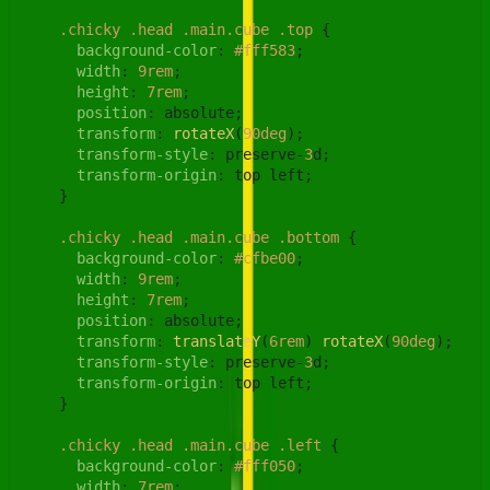
.chicky
.head
.main
.cube
.top
 {

background-color
: 
#fff583
;

width
: 
9rem
;

height
: 
7rem
;

position
: absolute;

transform
: 
rotateX
(
90deg
);

transform-style
: preserve-
3
d;

transform-origin
: top left;

    }

.chicky
.head
.main
.cube
.bottom
 {

background-color
: 
#cfbe00
;

width
: 
9rem
;

height
: 
7rem
;

position
: absolute;

transform
: 
translateY
(
6rem
) 
rotateX
(
90deg
);

transform-style
: preserve-
3
d;

transform-origin
: top left;

    }

.chicky
.head
.main
.cube
.left
 {

background-color
: 
#fff050
;

width
: 
7rem
;
