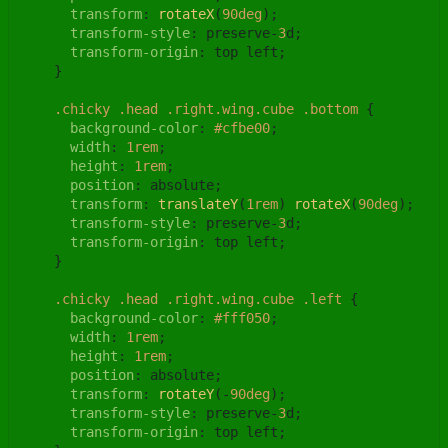
transform
: 
rotateX
(
90deg
);

transform-style
: preserve-
3
d;

transform-origin
: top left;

    }

.chicky
.head
.right
.wing
.cube
.bottom
 {

background-color
: 
#cfbe00
;

width
: 
1rem
;

height
: 
1rem
;

position
: absolute;

transform
: 
translateY
(
1rem
) 
rotateX
(
90deg
);

transform-style
: preserve-
3
d;

transform-origin
: top left;

    }

.chicky
.head
.right
.wing
.cube
.left
 {

background-color
: 
#fff050
;

width
: 
1rem
;

height
: 
1rem
;

position
: absolute;

transform
: 
rotateY
(-
90deg
);

transform-style
: preserve-
3
d;

transform-origin
: top left;
