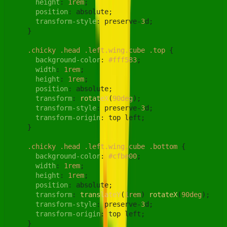
height
: 
1rem
;

position
: absolute;

transform-style
: preserve-
3
d;

    }

.chicky
.head
.left
.wing
.cube
.top
 {

background-color
: 
#fff583
;

width
: 
1rem
;

height
: 
1rem
;

position
: absolute;

transform
: 
rotateX
(
90deg
);

transform-style
: preserve-
3
d;

transform-origin
: top left;

    }

.chicky
.head
.left
.wing
.cube
.bottom
 {

background-color
: 
#cfbe00
;

width
: 
1rem
;

height
: 
1rem
;

position
: absolute;

transform
: 
translateY
(
1rem
) 
rotateX
(
90deg
);

transform-style
: preserve-
3
d;

transform-origin
: top left;

    }
