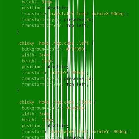
height
: 
3rem
;

position
: absolute;

transform
: 
translateY
(
1rem
) 
rotateX
(
90deg
);

transform-style
: preserve-
3
d;

transform-origin
: top left;

    }

.chicky
.head
.top
.cube
.left
 {

background-color
: 
#fff050
;

width
: 
3rem
;

height
: 
1rem
;

position
: absolute;

transform
: 
rotateY
(-
90deg
);

transform-style
: preserve-
3
d;

transform-origin
: top left;

    }

.chicky
.head
.top
.cube
.right
 {

background-color
: 
#e9d500
;

width
: 
3rem
;

height
: 
1rem
;

position
: absolute;

transform
: 
translateX
(
5rem
) 
rotateY
(-
90deg
);

transform-style
: preserve-
3
d;
