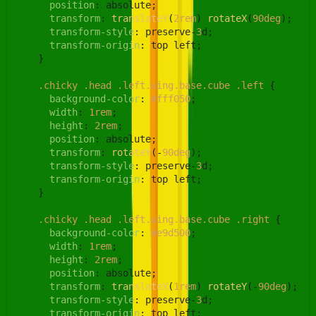
position
: absolute;

transform
: 
translateY
(
2rem
) 
rotateX
(
90deg
);

transform-style
: preserve-
3
d;

transform-origin
: top left;

    }

.chicky
.head
.left
.wing
.base
.cube
.left
 {

background-color
: 
#fff050
;

width
: 
1rem
;

height
: 
2rem
;

position
: absolute;

transform
: 
rotateY
(-
90deg
);

transform-style
: preserve-
3
d;

transform-origin
: top left;

    }

.chicky
.head
.left
.wing
.base
.cube
.right
 {

background-color
: 
#e9d500
;

width
: 
1rem
;

height
: 
2rem
;

position
: absolute;

transform
: 
translateX
(
1rem
) 
rotateY
(-
90deg
);

transform-style
: preserve-
3
d;

transform-origin
: top left;
