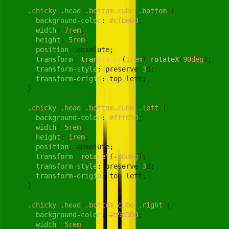
.chicky
.head
.bottom
.cube
.bottom
 {

background-color
: 
#cfbe00
;

width
: 
7rem
;

height
: 
5rem
;

position
: absolute;

transform
: 
translateY
(
1rem
) 
rotateX
(
90deg
);

transform-style
: preserve-
3
d;

transform-origin
: top left;

    }

.chicky
.head
.bottom
.cube
.left
 {

background-color
: 
#fff050
;

width
: 
5rem
;

height
: 
1rem
;

position
: absolute;

transform
: 
rotateY
(-
90deg
);

transform-style
: preserve-
3
d;

transform-origin
: top left;

    }

.chicky
.head
.bottom
.cube
.right
 {

background-color
: 
#e9d500
;

width
: 
5rem
;
