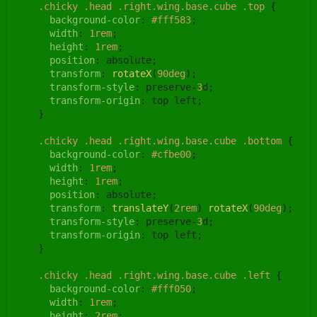
.chicky
.head
.right
.wing
.base
.cube
.top
 {

background-color
: 
#fff583
;

width
: 
1rem
;

height
: 
1rem
;

position
: absolute;

transform
: 
rotateX
(
90deg
);

transform-style
: preserve-
3
d;

transform-origin
: top left;

    }

.chicky
.head
.right
.wing
.base
.cube
.bottom
 {

background-color
: 
#cfbe00
;

width
: 
1rem
;

height
: 
1rem
;

position
: absolute;

transform
: 
translateY
(
2rem
) 
rotateX
(
90deg
);

transform-style
: preserve-
3
d;

transform-origin
: top left;

    }

.chicky
.head
.right
.wing
.base
.cube
.left
 {

background-color
: 
#fff050
;

width
: 
1rem
;

height
: 
2rem
;
