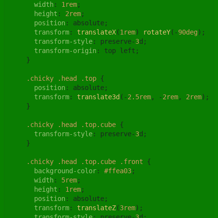
width
: 
1rem
;

height
: 
2rem
;

position
: absolute;

transform
: 
translateX
(
1rem
) 
rotateY
(-
90deg
);

transform-style
: preserve-
3
d;

transform-origin
: top left;

    }

.chicky
.head
.top
 {

position
: absolute;

transform
: 
translate3d
(-
2.5rem
, -
2rem
, 
2rem
);

    }

.chicky
.head
.top
.cube
 {

transform-style
: preserve-
3
d;

    }

.chicky
.head
.top
.cube
.front
 {

background-color
: 
#ffea03
;

width
: 
5rem
;

height
: 
1rem
;

position
: absolute;

transform
: 
translateZ
(
3rem
);

transform-style
: preserve-
3
d;
