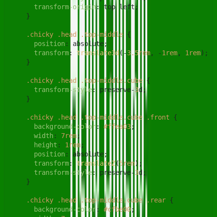
transform-origin
: top left;

    }

.chicky
.head
.top-middle
 {

position
: absolute;

transform
: 
translate3d
(-
3.5rem
, -
1rem
, 
1rem
);

    }

.chicky
.head
.top-middle
.cube
 {

transform-style
: preserve-
3
d;

    }

.chicky
.head
.top-middle
.cube
.front
 {

background-color
: 
#ffea03
;

width
: 
7rem
;

height
: 
1rem
;

position
: absolute;

transform
: 
translateZ
(
5rem
);

transform-style
: preserve-
3
d;

    }

.chicky
.head
.top-middle
.cube
.rear
 {

background-color
: 
#cfbe00
;
