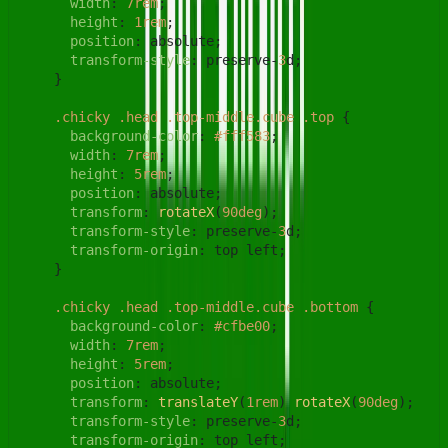
width
: 
7rem
;

height
: 
1rem
;

position
: absolute;

transform-style
: preserve-
3
d;

    }

.chicky
.head
.top-middle
.cube
.top
 {

background-color
: 
#fff583
;

width
: 
7rem
;

height
: 
5rem
;

position
: absolute;

transform
: 
rotateX
(
90deg
);

transform-style
: preserve-
3
d;

transform-origin
: top left;

    }

.chicky
.head
.top-middle
.cube
.bottom
 {

background-color
: 
#cfbe00
;

width
: 
7rem
;

height
: 
5rem
;

position
: absolute;

transform
: 
translateY
(
1rem
) 
rotateX
(
90deg
);

transform-style
: preserve-
3
d;

transform-origin
: top left;
