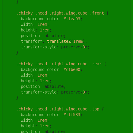
    }

.chicky
.head
.right
.wing
.cube
.front
 {

background-color
: 
#ffea03
;

width
: 
1rem
;

height
: 
1rem
;

position
: absolute;

transform
: 
translateZ
(
1rem
);

transform-style
: preserve-
3
d;

    }

.chicky
.head
.right
.wing
.cube
.rear
 {

background-color
: 
#cfbe00
;

width
: 
1rem
;

height
: 
1rem
;

position
: absolute;

transform-style
: preserve-
3
d;

    }

.chicky
.head
.right
.wing
.cube
.top
 {

background-color
: 
#fff583
;

width
: 
1rem
;

height
: 
1rem
;

position
: absolute;
