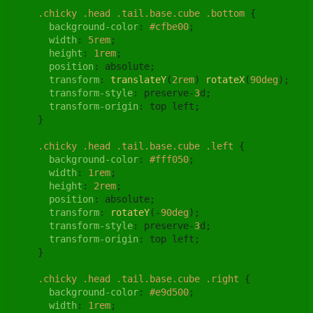
.chicky
.head
.tail
.base
.cube
.bottom
 {

background-color
: 
#cfbe00
;

width
: 
5rem
;

height
: 
1rem
;

position
: absolute;

transform
: 
translateY
(
2rem
) 
rotateX
(
90deg
);

transform-style
: preserve-
3
d;

transform-origin
: top left;

    }

.chicky
.head
.tail
.base
.cube
.left
 {

background-color
: 
#fff050
;

width
: 
1rem
;

height
: 
2rem
;

position
: absolute;

transform
: 
rotateY
(-
90deg
);

transform-style
: preserve-
3
d;

transform-origin
: top left;

    }

.chicky
.head
.tail
.base
.cube
.right
 {

background-color
: 
#e9d500
;

width
: 
1rem
;
