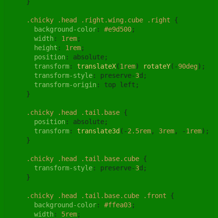
    }

.chicky
.head
.right
.wing
.cube
.right
 {

background-color
: 
#e9d500
;

width
: 
1rem
;

height
: 
1rem
;

position
: absolute;

transform
: 
translateX
(
1rem
) 
rotateY
(-
90deg
);

transform-style
: preserve-
3
d;

transform-origin
: top left;

    }

.chicky
.head
.tail
.base
 {

position
: absolute;

transform
: 
translate3d
(-
2.5rem
, 
3rem
, -
1rem
);

    }

.chicky
.head
.tail
.base
.cube
 {

transform-style
: preserve-
3
d;

    }

.chicky
.head
.tail
.base
.cube
.front
 {

background-color
: 
#ffea03
;

width
: 
5rem
;
