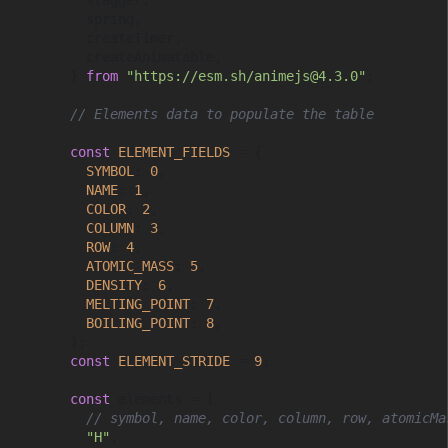
        stagger,

        spring,

        createTimer,

        createAnimatable,

      } 
from
"https://esm.sh/animejs@4.3.0"
;

// Elements data to populate the table
const
ELEMENT_FIELDS
 = {

SYMBOL
: 
0
,

NAME
: 
1
,

COLOR
: 
2
,

COLUMN
: 
3
,

ROW
: 
4
,

ATOMIC_MASS
: 
5
,

DENSITY
: 
6
,

MELTING_POINT
: 
7
,

BOILING_POINT
: 
8
,

      };

const
ELEMENT_STRIDE
 = 
9
;

const
 elements = [

// symbol, name, color, column, row, atomicMa
"H"
,
