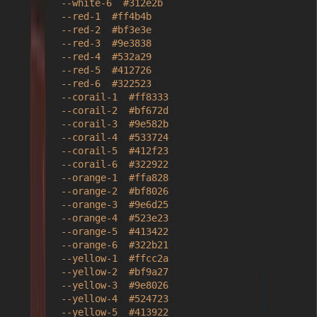
--white-6
: 
#312e2b
;

--red-1
: 
#ff4b4b
;

--red-2
: 
#bf3e3e
;

--red-3
: 
#9e3838
;

--red-4
: 
#532a29
;

--red-5
: 
#412726
;

--red-6
: 
#322523
;

--corail-1
: 
#ff8333
;

--corail-2
: 
#bf672d
;

--corail-3
: 
#9e582b
;

--corail-4
: 
#533724
;

--corail-5
: 
#412f23
;

--corail-6
: 
#322922
;

--orange-1
: 
#ffa828
;

--orange-2
: 
#bf8026
;

--orange-3
: 
#9e6d25
;

--orange-4
: 
#523e23
;

--orange-5
: 
#413422
;

--orange-6
: 
#322b21
;

--yellow-1
: 
#ffcc2a
;

--yellow-2
: 
#bf9a27
;

--yellow-3
: 
#9e8026
;

--yellow-4
: 
#524723
;

--yellow-5
: 
#413922
;
