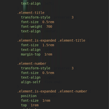
text-align
: left;

      }

.element-title
 {

transform-style
: preserve-
3
d;

font-size
: 
0.5rem
;

font-weight
: 
700
;

text-align
: center;

      }

.element
.is-expanded
.element-title
 {

font-size
: 
1.5rem
;

text-align
: left;

margin-top
: 
1rem
;

      }

.element-number
 {

transform-style
: preserve-
3
d;

font-size
: 
0.5rem
;

text-align
: right;

align-self
: flex-end;

      }

.element
.is-expanded
.element-number
 {

position
: absolute;

font-size
: 
1rem
;

top
: 
1rem
;
