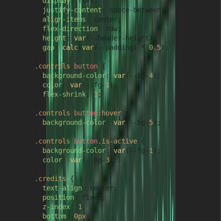
display
: flex;

justify-content
: space-between;

align-items
: center;

flex-direction
: row;

height
: 
var
(--header-height);

gap
: 
calc
(
var
(--padding) * 
0.5
);

      }

.controls
button
 {

background-color
: 
var
(--bg-
4
);

color
: 
var
(--fg-
1
);

flex-shrink
: 
1
;

      }

.controls
button
:hover
 {

background-color
: 
var
(--bg-
5
);

      }

.controls
button
.is-active
 {

background-color
: 
var
(--fg-
1
);

color
: 
var
(--bg-
3
);

      }

.credits
 {

text-align
: center;

position
: fixed;

z-index
: 
1
;

bottom
: 
0px
;
