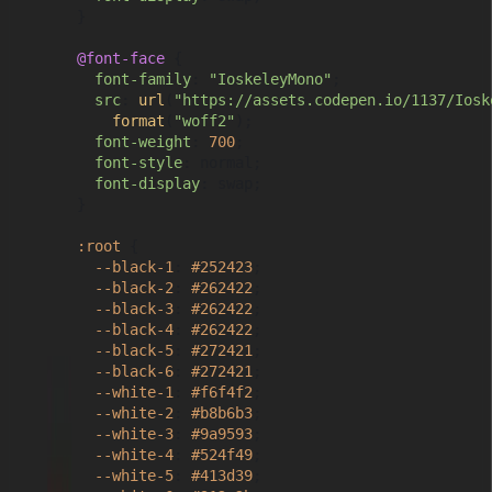
      }

@font-face
 {

font-family
: 
"IoskeleyMono"
;

src
: 
url
(
"https://assets.codepen.io/1137/Iosk
format
(
"woff2"
);

font-weight
: 
700
;

font-style
: normal;

font-display
: swap;

      }

:root
 {

--black-1
: 
#252423
;

--black-2
: 
#262422
;

--black-3
: 
#262422
;

--black-4
: 
#262422
;

--black-5
: 
#272421
;

--black-6
: 
#272421
;

--white-1
: 
#f6f4f2
;

--white-2
: 
#b8b6b3
;

--white-3
: 
#9a9593
;

--white-4
: 
#524f49
;

--white-5
: 
#413d39
;
