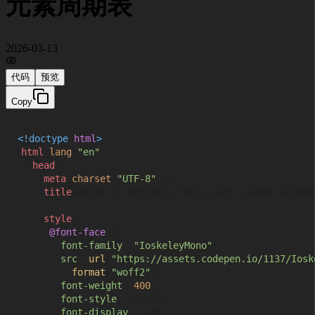
元素周期表
2026-03-13
代码
预览
Copy
<!doctype 
html
>
<
html
lang
=
"en"
>
<
head
>
<
meta
charset
=
"UTF-8"
 />
<
title
>
Anime.js Periodic Table Auto Layout animat
<
style
>
@font-face
 {

font-family
: 
"IoskeleyMono"
;

src
: 
url
(
"https://assets.codepen.io/1137/Iosk
format
(
"woff2"
);

font-weight
: 
400
;

font-style
: normal;

font-display
: swap;
