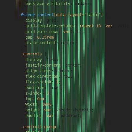
backface-visibility
: hidden;

      }

#scene-content
[data-layout=
"table"
]
 {

display
: grid;

grid-template-columns
: 
repeat
(
18
, 
var
(--w));

grid-auto-rows
: 
var
(--h);

gap
: 
0.25rem
;

place-content
: center;

      }

.controls
 {

display
: flex;

justify-content
: center;

align-items
: center;

flex-direction
: row;

flex-shrink
: 
1
;

position
: fixed;

z-index
: 
3
;

top
: 
0px
;

width
: 
100%
;

height
: 
var
(--header-height);

padding
: 
var
(--padding);

      }

.controls-group
 {
