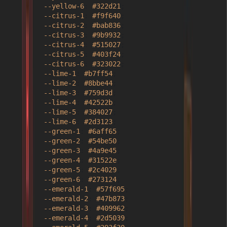
--yellow-6
: 
#322d21
;

--citrus-1
: 
#f9f640
;

--citrus-2
: 
#bab836
;

--citrus-3
: 
#9b9932
;

--citrus-4
: 
#515027
;

--citrus-5
: 
#403f24
;

--citrus-6
: 
#323022
;

--lime-1
: 
#b7ff54
;

--lime-2
: 
#8bbe44
;

--lime-3
: 
#759d3d
;

--lime-4
: 
#42522b
;

--lime-5
: 
#384027
;

--lime-6
: 
#2d3123
;

--green-1
: 
#6aff65
;

--green-2
: 
#54be50
;

--green-3
: 
#4a9e45
;

--green-4
: 
#31522e
;

--green-5
: 
#2c4029
;

--green-6
: 
#273124
;

--emerald-1
: 
#57f695
;

--emerald-2
: 
#47b873
;

--emerald-3
: 
#409962
;

--emerald-4
: 
#2d5039
;
