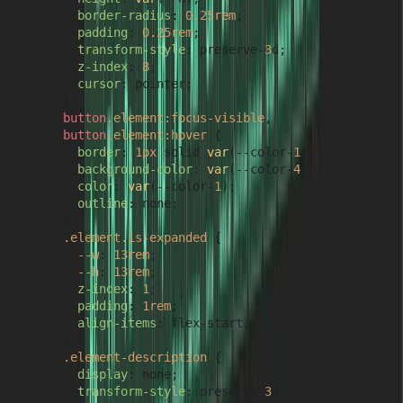
border-radius
: 
0.25rem
;

padding
: 
0.25rem
;

transform-style
: preserve-
3
d;

z-index
: 
8
;

cursor
: pointer;

      }

button
.element
:focus-visible
,

button
.element
:hover
 {

border
: 
1px
 solid 
var
(--color-
1
);

background-color
: 
var
(--color-
4
);

color
: 
var
(--color-
1
);

outline
: none;

      }

.element
.is-expanded
 {

--w
: 
13rem
;

--h
: 
13rem
;

z-index
: 
1
;

padding
: 
1rem
;

align-items
: flex-start;

      }

.element-description
 {

display
: none;

transform-style
: preserve-
3
d;
