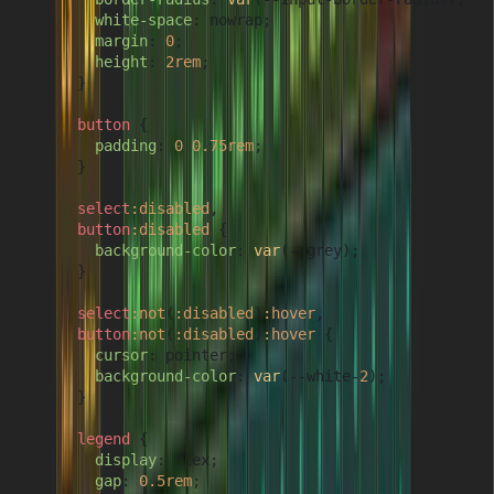
white-space
: nowrap;

margin
: 
0
;

height
: 
2rem
;

      }

button
 {

padding
: 
0
0.75rem
;

      }

select
:disabled
,

button
:disabled
 {

background-color
: 
var
(--grey);

      }

select
:not
(
:disabled
)
:hover
,

button
:not
(
:disabled
)
:hover
 {

cursor
: pointer;

background-color
: 
var
(--white-
2
);

      }

legend
 {

display
: flex;

gap
: 
0.5rem
;
