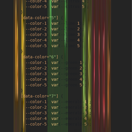
--color-4
: 
var
(--citrus-
4
);

--color-5
: 
var
(--citrus-
5
);

      }

[data-color=
"5"
]
 {

--color-1
: 
var
(--lime-
1
);

--color-2
: 
var
(--lime-
2
);

--color-3
: 
var
(--lime-
3
);

--color-4
: 
var
(--lime-
4
);

--color-5
: 
var
(--lime-
5
);

      }

[data-color=
"6"
]
 {

--color-1
: 
var
(--green-
1
);

--color-2
: 
var
(--green-
2
);

--color-3
: 
var
(--green-
3
);

--color-4
: 
var
(--green-
4
);

--color-5
: 
var
(--green-
5
);

      }

[data-color=
"7"
]
 {

--color-1
: 
var
(--emerald-
1
);

--color-2
: 
var
(--emerald-
2
);

--color-3
: 
var
(--emerald-
3
);

--color-4
: 
var
(--emerald-
4
);

--color-5
: 
var
(--emerald-
5
);

      }
