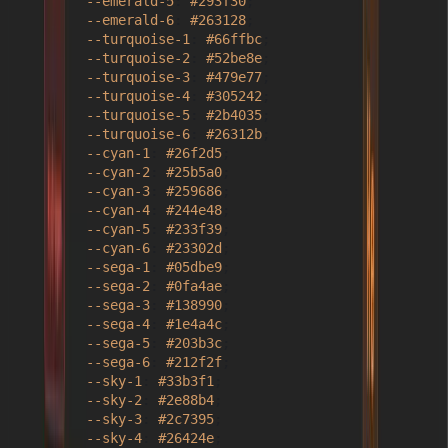
--emerald-5
: 
#293f30
;

--emerald-6
: 
#263128
;

--turquoise-1
: 
#66ffbc
;

--turquoise-2
: 
#52be8e
;

--turquoise-3
: 
#479e77
;

--turquoise-4
: 
#305242
;

--turquoise-5
: 
#2b4035
;

--turquoise-6
: 
#26312b
;

--cyan-1
: 
#26f2d5
;

--cyan-2
: 
#25b5a0
;

--cyan-3
: 
#259686
;

--cyan-4
: 
#244e48
;

--cyan-5
: 
#233f39
;

--cyan-6
: 
#23302d
;

--sega-1
: 
#05dbe9
;

--sega-2
: 
#0fa4ae
;

--sega-3
: 
#138990
;

--sega-4
: 
#1e4a4c
;

--sega-5
: 
#203b3c
;

--sega-6
: 
#212f2f
;

--sky-1
: 
#33b3f1
;

--sky-2
: 
#2e88b4
;

--sky-3
: 
#2c7395
;

--sky-4
: 
#26424e
;
