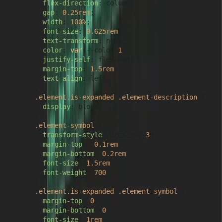
flex-direction
: column;

gap
: 
0.25rem
;

width
: 
100%
;

font-size
: 
0.625rem
;

text-transform
: none;

color
: 
var
(--color-
1
);

justify-self
: flex-end;

margin-top
: 
1.5rem
;

text-align
: left;

      }

.element
.is-expanded
.element-description
 {

display
: block;

      }

.element-symbol
 {

transform-style
: preserve-
3
d;

margin-top
: -
0.1rem
;

margin-bottom
: 
0.2rem
;

font-size
: 
1.5rem
;

font-weight
: 
700
;

      }

.element
.is-expanded
.element-symbol
 {

margin-top
: 
0
;

margin-bottom
: 
0
;

font-size
: 
1rem
;
