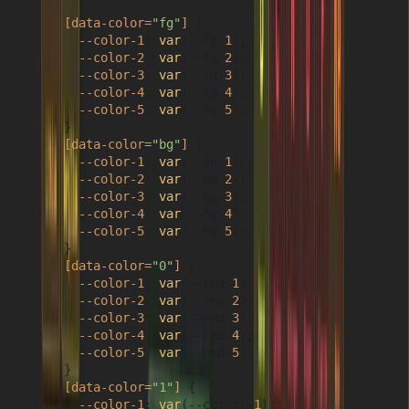
[data-color=
"fg"
]
 {

--color-1
: 
var
(--fg-
1
);

--color-2
: 
var
(--fg-
2
);

--color-3
: 
var
(--fg-
3
);

--color-4
: 
var
(--fg-
4
);

--color-5
: 
var
(--fg-
5
);

      }

[data-color=
"bg"
]
 {

--color-1
: 
var
(--bg-
1
);

--color-2
: 
var
(--bg-
2
);

--color-3
: 
var
(--bg-
3
);

--color-4
: 
var
(--bg-
4
);

--color-5
: 
var
(--bg-
5
);

      }

[data-color=
"0"
]
 {

--color-1
: 
var
(--red-
1
);

--color-2
: 
var
(--red-
2
);

--color-3
: 
var
(--red-
3
);

--color-4
: 
var
(--red-
4
);

--color-5
: 
var
(--red-
5
);

      }

[data-color=
"1"
]
 {

--color-1
: 
var
(--corail-
1
);
