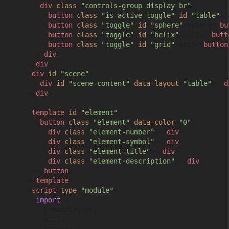
<
div
class
=
"controls-group display br"
>
<
button
class
=
"is-active toggle"
id
=
"table"
>
t
<
button
class
=
"toggle"
id
=
"sphere"
>
sphere
</
bu
<
button
class
=
"toggle"
id
=
"helix"
>
helix
</
butt
<
button
class
=
"toggle"
id
=
"grid"
>
grid
</
button
</
div
>
</
div
>
<
div
id
=
"scene"
>
<
div
id
=
"scene-content"
data-layout
=
"table"
>
</
d
</
div
>
<
template
id
=
"element"
>
<
button
class
=
"element"
data-color
=
"0"
>
<
div
class
=
"element-number"
>
</
div
>
<
div
class
=
"element-symbol"
>
</
div
>
<
div
class
=
"element-title"
>
</
div
>
<
div
class
=
"element-description"
>
</
div
>
</
button
>
</
template
>
<
script
type
=
"module"
>
import
 {

        createLayout,

        utils,
