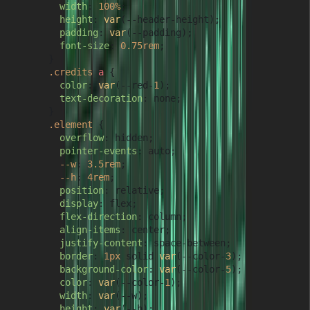
width
: 
100%
;

height
: 
var
(--header-height);

padding
: 
var
(--padding);

font-size
: 
0.75rem
;

      }

.credits
a
 {

color
: 
var
(--red-
1
);

text-decoration
: none;

      }

.element
 {

overflow
: hidden;

pointer-events
: auto;

--w
: 
3.5rem
;

--h
: 
4rem
;

position
: relative;

display
: flex;

flex-direction
: column;

align-items
: center;

justify-content
: space-between;

border
: 
1px
 solid 
var
(--color-
3
);

background-color
: 
var
(--color-
5
);

color
: 
var
(--color-
1
);

width
: 
var
(--w);

height
: 
var
(--h);
