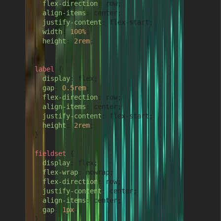
flex-direction
: row;

align-items
: center;

justify-content
: flex-start;

width
: 
100%
;

height
: 
2rem
;

      }

label
 {

display
: flex;

gap
: 
0.5rem
;

flex-direction
: row;

align-items
: center;

justify-content
: flex-start;

height
: 
2rem
;

      }

fieldset
 {

display
: flex;

flex-wrap
: nowrap;

flex-direction
: row;

justify-content
: center;

align-items
: center;

gap
: 
1px
;

      }
