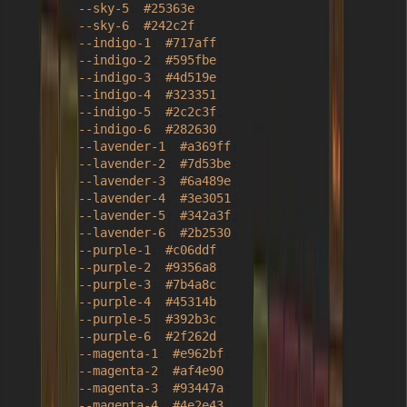
--sky-5
: 
#25363e
;

--sky-6
: 
#242c2f
;

--indigo-1
: 
#717aff
;

--indigo-2
: 
#595fbe
;

--indigo-3
: 
#4d519e
;

--indigo-4
: 
#323351
;

--indigo-5
: 
#2c2c3f
;

--indigo-6
: 
#282630
;

--lavender-1
: 
#a369ff
;

--lavender-2
: 
#7d53be
;

--lavender-3
: 
#6a489e
;

--lavender-4
: 
#3e3051
;

--lavender-5
: 
#342a3f
;

--lavender-6
: 
#2b2530
;

--purple-1
: 
#c06ddf
;

--purple-2
: 
#9356a8
;

--purple-3
: 
#7b4a8c
;

--purple-4
: 
#45314b
;

--purple-5
: 
#392b3c
;

--purple-6
: 
#2f262d
;

--magenta-1
: 
#e962bf
;

--magenta-2
: 
#af4e90
;

--magenta-3
: 
#93447a
;

--magenta-4
: 
#4e2e43
;
