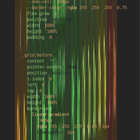
--one-cell
: 
100px
;

--border-color
: 
rgba
(
255
, 
255
, 
255
, 
0.75
);

flex-grow
: 
1
;

position
: relative;

width
: 
100%
;

height
: 
100%
;

padding
: 
0
;

      }

.grid
:before
 {

content
: 
""
;

pointer-events
: none;

position
: absolute;

z-index
: 
0
;

left
: 
0
;

top
: 
0
;

width
: 
100%
;

height
: 
100%
;

background
:

linear-gradient
(

            -
90deg
,

rgba
(
255
, 
255
, 
255
, 
0.05
) 
1px
,

            transparent 
1px
          ),
