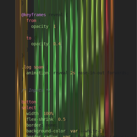
      }

@keyframes
 reveal {

from
 {

opacity
: 
1
;

        }

to
 {

opacity
: 
0.4
;

        }

      }

.log
span
 {

animation
: reveal 
2s
 ease-in-out forwards;

      }

/* Inputs */
button
,

select
 {

width
: 
100%
;

flex-shrink
: 
0.5
;

border
: none;

background-color
: 
var
(--white-
1
);

border-radius
: 
var
(--input-border-radius);
