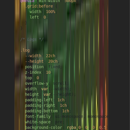
@media
 (
min-width
: 
500px
) {

.grid
:before
 {

width
: 
100%
;

left
: 
0
;

        }

      }

/* Logs */
.log
 {

--width
: 
22ch
;

--height
: 
20ch
;

position
: fixed;

z-index
: 
10
;

top
: 
0
;

overflow-y
: scroll;

width
: 
var
(--width);

height
: 
var
(--height);

padding-left
: 
1ch
;

padding-right
: 
1ch
;

padding-bottom
: 
1ch
;

font-family
: ui-monospace, monospace;

white-space
: pre;

background-color
: 
rgba
(
0
, 
0
, 
0
, 
0.5
);
