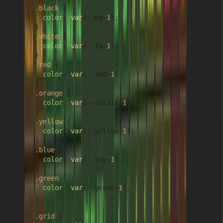
.black
 {

color
: 
var
(--bg-
1
);

      }

.white
 {

color
: 
var
(--fg-
1
);

      }

.red
 {

color
: 
var
(--red-
1
);

      }

.orange
 {

color
: 
var
(--corail-
1
);

      }

.yellow
 {

color
: 
var
(--yellow-
1
);

      }

.blue
 {

color
: 
var
(--sky-
1
);

      }

.green
 {

color
: 
var
(--green-
1
);

      }

.grid
 {
