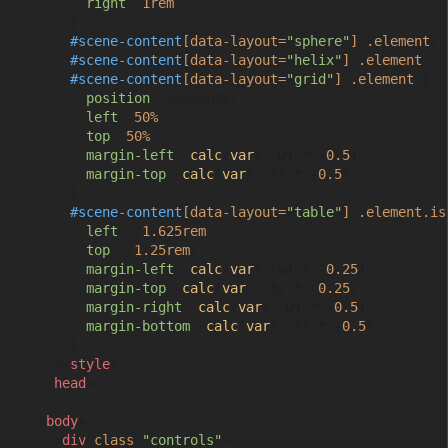
right
: 
1rem
;

      }

#scene-content
[data-layout=
"sphere"
]
.element
,

#scene-content
[data-layout=
"helix"
]
.element
,

#scene-content
[data-layout=
"grid"
]
.element
 {

position
: absolute;

left
: 
50%
;

top
: 
50%
;

margin-left
: 
calc
(
var
(--w) * -
0.5
);

margin-top
: 
calc
(
var
(--h) * -
0.5
);

      }

#scene-content
[data-layout=
"table"
]
.element
.is
left
: -
1.625rem
;

top
: -
1.25rem
;

margin-left
: 
calc
(
var
(--w) * -
0.25
);

margin-top
: 
calc
(
var
(--h) * -
0.25
);

margin-right
: 
calc
(
var
(--w) * -
0.5
);

margin-bottom
: 
calc
(
var
(--h) * -
0.5
);

      }

</
style
>
</
head
>
<
body
>
<
div
class
=
"controls"
>