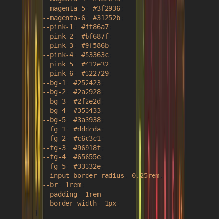
--magenta-5
: 
#3f2936
;

--magenta-6
: 
#31252b
;

--pink-1
: 
#ff86a7
;

--pink-2
: 
#bf687f
;

--pink-3
: 
#9f586b
;

--pink-4
: 
#53363c
;

--pink-5
: 
#412e32
;

--pink-6
: 
#322729
;

--bg-1
: 
#252423
;

--bg-2
: 
#2a2928
;

--bg-3
: 
#2f2e2d
;

--bg-4
: 
#353433
;

--bg-5
: 
#3a3938
;

--fg-1
: 
#dddcda
;

--fg-2
: 
#c6c3c1
;

--fg-3
: 
#96918f
;

--fg-4
: 
#65655e
;

--fg-5
: 
#33332e
;

--input-border-radius
: 
0.25rem
;

--br
: 
1rem
;

--padding
: 
1rem
;

--border-width
: 
1px
;

      }
