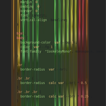
margin
: 
0
;

padding
: 
0
;

border
: 
0
;

font
: inherit;

vertical-align
: baseline;

      }

html
,

body
 {

background-color
: 
var
(--bg-
1
);

color
: 
var
(--fg-
1
);

font-family
: 
"IoskeleyMono"
, monospace, sans-s
      }

.br
 {

border-radius
: 
var
(--br);

      }

.br
.br
 {

border-radius
: 
calc
(
var
(--br) * 
0.5
);

      }

.br
.br
.br
 {

border-radius
: 
calc
(
var
(--br) * 
0.25
);

      }
