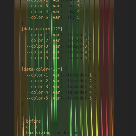
--color-2
: 
var
(--sky-
2
);

--color-3
: 
var
(--sky-
3
);

--color-4
: 
var
(--sky-
4
);

--color-5
: 
var
(--sky-
5
);

      }

[data-color=
"12"
]
 {

--color-1
: 
var
(--indigo-
1
);

--color-2
: 
var
(--indigo-
2
);

--color-3
: 
var
(--indigo-
3
);

--color-4
: 
var
(--indigo-
4
);

--color-5
: 
var
(--indigo-
5
);

      }

[data-color=
"13"
]
 {

--color-1
: 
var
(--lavender-
1
);

--color-2
: 
var
(--lavender-
2
);

--color-3
: 
var
(--lavender-
3
);

--color-4
: 
var
(--lavender-
4
);

--color-5
: 
var
(--lavender-
5
);

      }

      *,

      *
:before
,

      *
:after
 {

box-sizing
: border-box;
