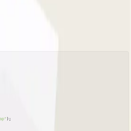
ap"
);
