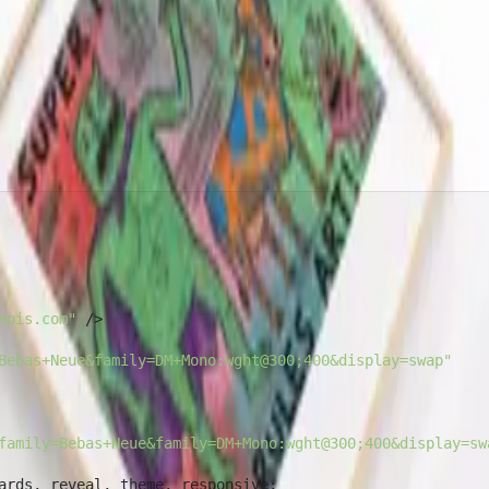
apis.com"
 />
Bebas+Neue&family=DM+Mono:wght@300;400&display=swap"
family=Bebas+Neue&family=DM+Mono:wght@300;400&display=sw
ards, reveal, theme, responsive;
