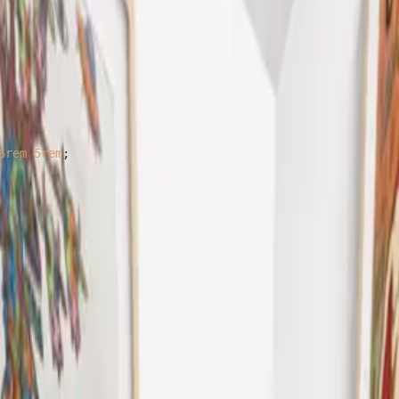
6rem
5rem
;
