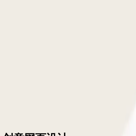
前端嘛
前端面试
前端题库
背诵小册
LeetCode
源码学习
手写 zustand
AI 编程提示词大全
工作台
前端面试
前端题库
背诵小册
LeetCode
源码学习
手写 zustand
AI 编程提示词大全