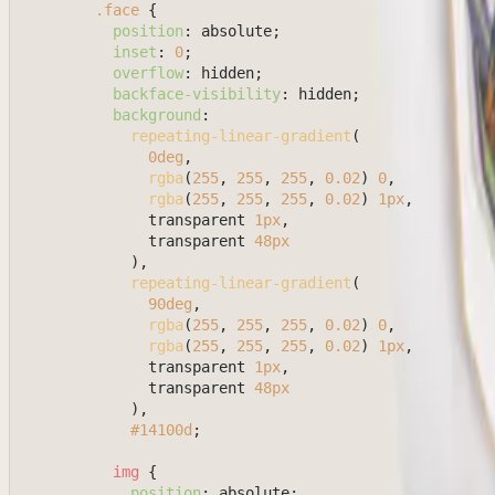
.face
 {

position
: absolute;

inset
: 
0
;

overflow
: hidden;

backface-visibility
: hidden;

background
:

repeating-linear-gradient
(

0deg
,

rgba
(
255
, 
255
, 
255
, 
0.02
) 
0
,

rgba
(
255
, 
255
, 
255
, 
0.02
) 
1px
,

              transparent 
1px
,

              transparent 
48px
            ),

repeating-linear-gradient
(

90deg
,

rgba
(
255
, 
255
, 
255
, 
0.02
) 
0
,

rgba
(
255
, 
255
, 
255
, 
0.02
) 
1px
,

              transparent 
1px
,

              transparent 
48px
            ),

#14100d
;

img
 {

position
: absolute;
