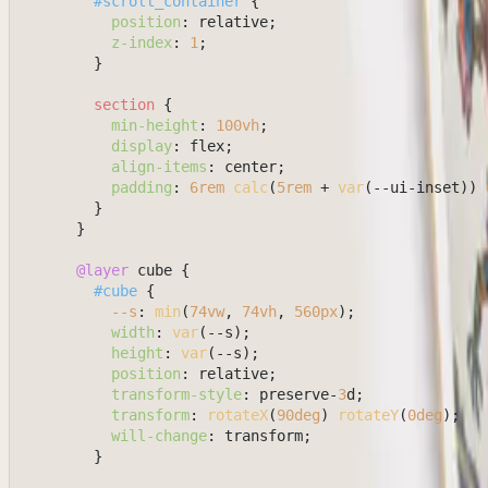
#scroll_container
 {

position
: relative;

z-index
: 
1
;

        }

section
 {

min-height
: 
100vh
;

display
: flex;

align-items
: center;

padding
: 
6rem
calc
(
5rem
 + 
var
(--ui-inset)) 
        }

      }

@layer
 cube {

#cube
 {

--s
: 
min
(
74vw
, 
74vh
, 
560px
);

width
: 
var
(--s);

height
: 
var
(--s);

position
: relative;

transform-style
: preserve-
3
d;

transform
: 
rotateX
(
90deg
) 
rotateY
(
0deg
);

will-change
: transform;

        }
