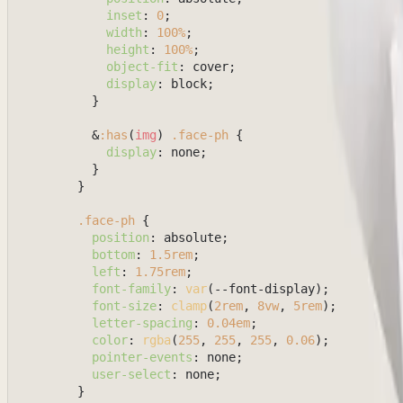
inset
: 
0
;

width
: 
100%
;

height
: 
100%
;

object-fit
: cover;

display
: block;

          }

          &
:has
(
img
) 
.face-ph
 {

display
: none;

          }

        }

.face-ph
 {

position
: absolute;

bottom
: 
1.5rem
;

left
: 
1.75rem
;

font-family
: 
var
(--font-display);

font-size
: 
clamp
(
2rem
, 
8vw
, 
5rem
);

letter-spacing
: 
0.04em
;

color
: 
rgba
(
255
, 
255
, 
255
, 
0.06
);

pointer-events
: none;

user-select
: none;

        }
