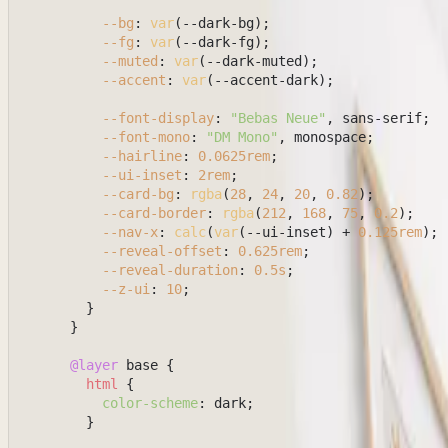
--bg
: 
var
(--dark-bg);

--fg
: 
var
(--dark-fg);

--muted
: 
var
(--dark-muted);

--accent
: 
var
(--accent-dark);

--font-display
: 
"Bebas Neue"
, sans-serif;

--font-mono
: 
"DM Mono"
, monospace;

--hairline
: 
0.0625rem
;

--ui-inset
: 
2rem
;

--card-bg
: 
rgba
(
28
, 
24
, 
20
, 
0.82
);

--card-border
: 
rgba
(
212
, 
168
, 
75
, 
0.2
);

--nav-x
: 
calc
(
var
(--ui-inset) + 
0.125rem
);

--reveal-offset
: 
0.625rem
;

--reveal-duration
: 
0.5s
;

--z-ui
: 
10
;

        }

      }

@layer
 base {

html
 {

color-scheme
: dark;

        }
