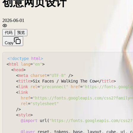
创意网页设计
2026-06-01
代码
预览
Copy
<!doctype 
html
>
<
html
lang
=
"en"
>
<
head
>
<
meta
charset
=
"UTF-8"
 />
<
title
>
Six Faces / Walking The Cow
</
title
>
<
link
rel
=
"preconnect"
href
=
"https://fonts.google
<
link
href
=
"https://fonts.googleapis.com/css2?family=
rel
=
"stylesheet"
    />
<
style
>
@import
 url(
"https://fonts.googleapis.com/css2?
@layer
 reset, tokens, base, layout, cube, ui, c