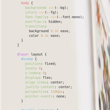
body
 {

background
: 
var
(--bg);

color
: 
var
(--fg);

font-family
: 
var
(--font-mono);

overflow-x
: hidden;

transition
:

            background 
0.3s
 ease,

            color 
0.3s
 ease;

        }

      }

@layer
 layout {

#scene
 {

position
: fixed;

inset
: 
0
;

z-index
: 
0
;

display
: flex;

align-items
: center;

justify-content
: center;

perspective
: 
1100px
;

pointer-events
: none;

        }
