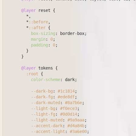
@layer
 reset {

        *,

        *
::before
,

        *
::after
 {

box-sizing
: border-box;

margin
: 
0
;

padding
: 
0
;

        }

      }

@layer
 tokens {

:root
 {

color-scheme
: dark;

--dark-bg
: 
#1c1814
;

--dark-fg
: 
#ede8df
;

--dark-muted
: 
#8a7b6e
;

--light-bg
: 
#f0ece3
;

--light-fg
: 
#0d0d14
;

--light-muted
: 
#9a9aaa
;

--accent-dark
: 
#d4a84b
;

--accent-light
: 
#3a6e00
;
